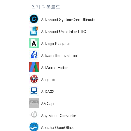
인기 다운로드
Advanced SystemCare Ultimate
Advanced Uninstaller PRO
Advego Plagiatus
Adware Removal Tool
AdWords Editor
Aegisub
AIDA32
AMCap
Any Video Converter
Apache OpenOffice