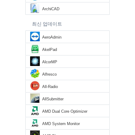
ArchiCAD
최신 업데이트
AeroAdmin
AkelPad
AlcorMP
Alfresco
All-Radio
AllSubmitter
AMD Dual Core Optimizer
AMD System Monitor