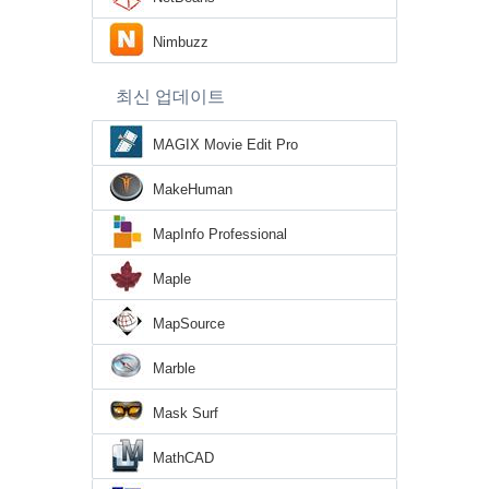
Nimbuzz
최신 업데이트
MAGIX Movie Edit Pro
MakeHuman
MapInfo Professional
Maple
MapSource
Marble
Mask Surf
MathCAD