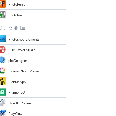
PhotoFunia
PhotoRec
최신 업데이트
Photoshop Elements
PHP Devel Studio
phpDesigner
Picasa Photo Viewer
PickMeApp
Planner 5D
Hide IP Platinum
PlayClaw