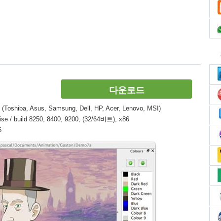
다운로드
ba, Asus, Samsung, Dell, HP, Acer, Lenovo, MSI)
e / build 8250, 8400, 9200, (32/64비트), x86
6